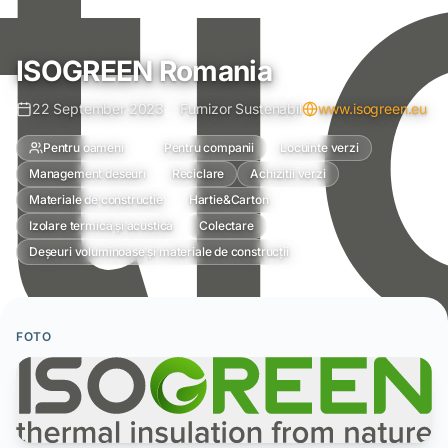
ISOGREEN Romania
22 September 2023
Furnizor Sustenabil
www.isogreen.eu
Pentru oameni
Pentru companii
Locuinte verzi
Management deseuri
Reciclare
Achizitii verzi
Materiale de constructie
Hartie&Carton
Izolare termică și acustică
Colectare
Deșeuri voluminoase și materiale de construcții
FOTO