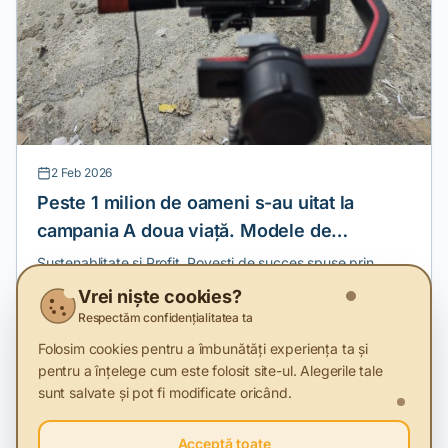
2 Feb 2026
Peste 1 milion de oameni s-au uitat la
campania A doua viață. Modele de
economie circulară
Sustenablitate și Profit. Povești de succes spuse prin
video storytelling.
Vrei niște cookies?
Respectăm confidențialitatea ta
Folosim cookies pentru a îmbunătăți experiența ta și
pentru a înțelege cum este folosit site-ul. Alegerile tale
Termeni cheie
sunt salvate și pot fi modificate oricând.
Economia circulară
Dezvoltare durabilă
Acceptă toate