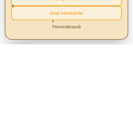
Comunități durabile
Consumul sustenabil
Doar necesarele
Inovația sustenabilă
Agricultura durabilă
Personalizează
Managementul deșeurilor
Certificările ecologice
+2 mai mulți
Abonează-te la newsletter
Fii primul care află cele mai noi informații despre
sustenabilitate