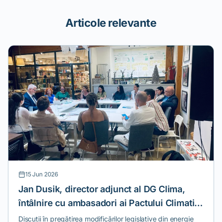
Articole relevante
15 Jun 2026
Jan Dusik, director adjunct al DG Clima,
întâlnire cu ambasadori ai Pactului Climatic
European
Discuții în pregătirea modificărilor legislative din energie